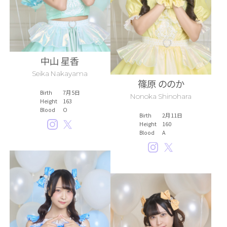
Member
Shop
中山 星香
Seika Nakayama
篠原 ののか
Birth
7月5日
Nonoka Shinohara
Height
163
Blood
O
Birth
2月11日
Height
160
Blood
A
Instagram
Twitter
Instagram
Twitter