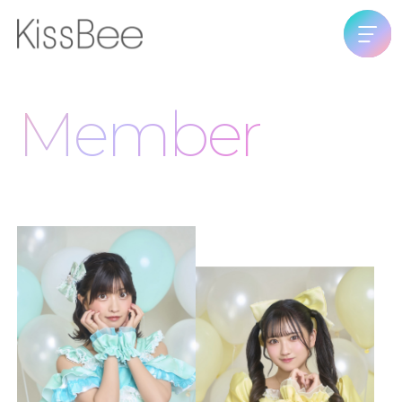
中山 星香
KissBee
Top
Member
Schedule
Contact
Company
History
Discography