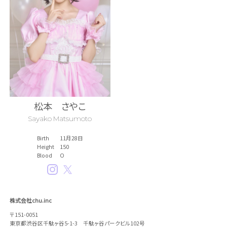
松本 さやこ
Sayako Matsumoto
Birth
11月28日
Height
150
Blood
O
Instagram
Twitter