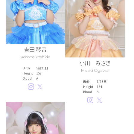
吉田 琴音
Kotone Yoshida
小川 みさき
Birth
5月21日
Misaki Ogawa
Height
158
Blood
A
Birth
7月3日
Height
154
Blood
B
Instagram
Twitter
Instagram
Twitter